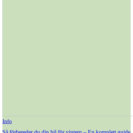
Info
Så förbereder du din bil för vintern – En komplett guide