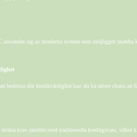
C använder sig av moderna system som möjliggör snabba kr
dighet
t bedöma din kreditvärdighet kan du ha större chans att få
kta krav jämfört med traditionella kreditgivare, vilket kan gö