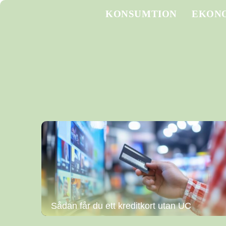
KONSUMTION
EKON
Sådan får du ett kreditkort utan UC