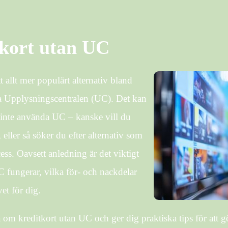
tkort utan UC
t allt mer populärt alternativ bland
a Upplysningscentralen (UC). Det kan
t inte använda UC – kanske vill du
eller så söker du efter alternativ som
ss. Oavsett anledning är det viktigt
C fungerar, vilka för- och nackdelar
et för dig.
 om kreditkort utan UC och ger dig praktiska tips för att gö