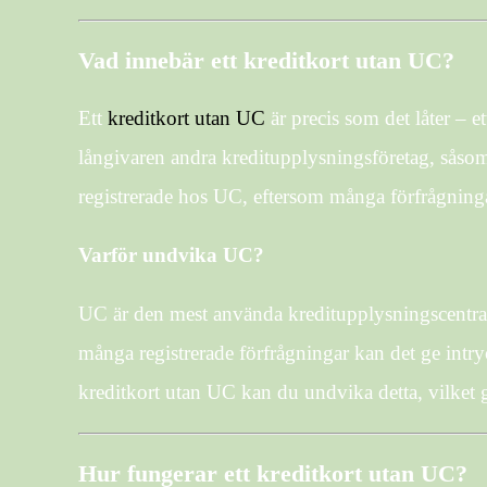
Vad innebär ett kreditkort utan UC?
Ett
kreditkort utan UC
är precis som det låter – et
långivaren andra kreditupplysningsföretag, såsom 
registrerade hos UC, eftersom många förfrågninga
Varför undvika UC?
UC är den mest använda kreditupplysningscentralen
många registrerade förfrågningar kan det ge intryc
kreditkort utan UC kan du undvika detta, vilket gö
Hur fungerar ett kreditkort utan UC?