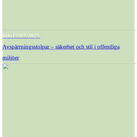
Info
17/07/2025
Avspärrningsstolpar – säkerhet och stil i offentliga
miljöer