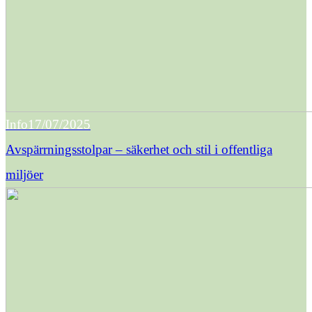
Info
17/07/2025
Avspärrningsstolpar – säkerhet och stil i offentliga
miljöer