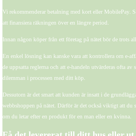
Vi rekommenderar betalning med kort eller MobilePay. Som
att finansiera räkningen över en längre period.
Innan någon köper från ett företag på nätet bör de trots all
En enkel lösning kan kanske vara att kontrollera om e-affä
de uppsatta reglerna och att e-handeln utvärderas ofta av 
dilemman i processen med ditt köp.
Dessutom är det smart att kunden är insatt i de grundläg
webbshoppen på nätet. Därför är det också viktigt att du sä
om du letar efter en produkt för en man eller en kvinna.
Få det levererat till ditt hus eller ut