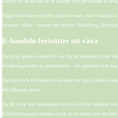
hänsyn till att de kan få av paketet före personalen få ledig
Några nätbutiker erbjuder gratis leverans, men vanligtvis 
leverans, vilket – oavsett om du bor i Silkeborg, Hjørring 
E-handeln fortsätter att växa
Det är nu ganska enkelt för oss alla att analysera priser bl
försäljningsvärdet av produkterna – för spädbarn och barn
Det kan dock fortfarande vara smart att titta på olika onli
det billigaste priset.
Du får dock inte underskatta att om en butik erbjuder varor 
Kortbeställningar omfattas dock av en enhet som skyddar 