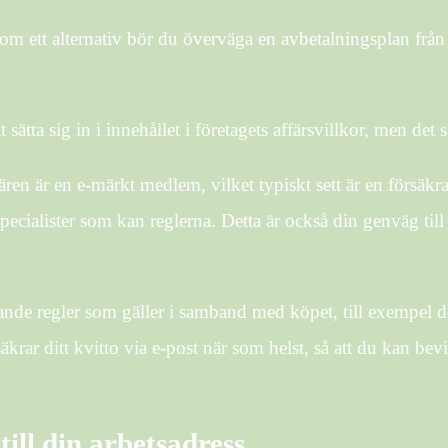
 ett alternativ bör du överväga en avbetalningsplan från 
t sätta sig in i innehållet i företagets affärsvillkor, men de
ren är en e-märkt medlem, vilket typiskt sett är en försäkra
specialister som kan reglerna. Detta är också din genväg ti
gande regler som gäller i samband med köpet, till exempel
krar ditt kvitto via e-post när som helst, så att du kan bev
 till din arbetsadress