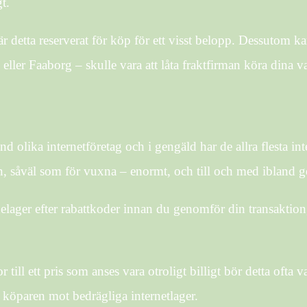
t.
är detta reserverat för köp för ett visst belopp. Dessutom 
eller Faaborg – skulle vara att låta fraktfirman köra dina va
and olika internetföretag och i gengäld har de allra flesta in
, såväl som för vuxna – enormt, och till och med ibland ge
nelager efter rabattkoder innan du genomför din transaktion, 
till ett pris som anses vara otroligt billigt bör detta ofta v
köparen mot bedrägliga internetlager.