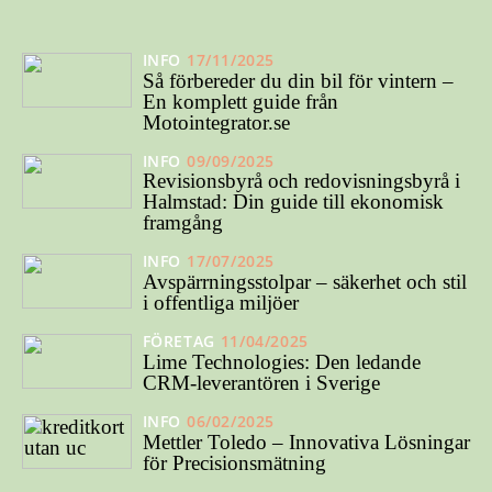
INFO
17/11/2025
Så förbereder du din bil för vintern –
En komplett guide från
Motointegrator.se
INFO
09/09/2025
Revisionsbyrå och redovisningsbyrå i
Halmstad: Din guide till ekonomisk
framgång
INFO
17/07/2025
Avspärrningsstolpar – säkerhet och stil
i offentliga miljöer
FÖRETAG
11/04/2025
Lime Technologies: Den ledande
CRM-leverantören i Sverige
INFO
06/02/2025
Mettler Toledo – Innovativa Lösningar
för Precisionsmätning