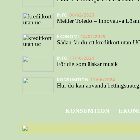
INFO
06/02/2025
Mettler Toledo – Innovativa Lösni
EKONOMI
14/01/2025
Sådan får du ett kreditkort utan U
INFO
17/10/2024
För dig som älskar musik
KONSUMTION
11/06/2024
Hur du kan använda bettingstrategi
KONSUMTION
EKON