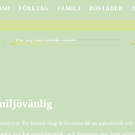
OMI
FÖRETAG
FAMILJ
BOSTÄDER
För dig som älskar musik
 miljövänlig
ranstyper. En favorit idag är leverans till en paketbutik oc
r därför mycket oproblematisk, och dessutom den mest pris