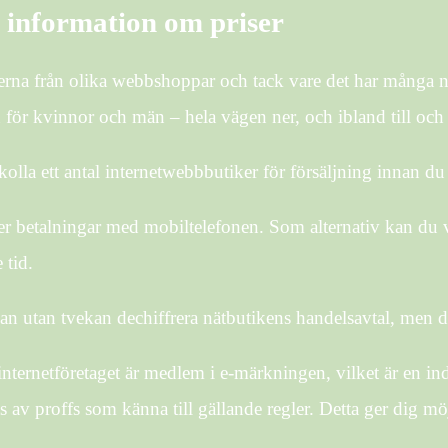
ta information om priser
priserna från olika webbshoppar och tack vare det har många n
för kvinnor och män – hela vägen ner, och ibland till och 
 kolla ett antal internetwebbbutiker för försäljning innan du k
eller betalningar med mobiltelefonen. Som alternativ kan du
 tid.
 utan tvekan dechiffrera nätbutikens handelsavtal, men dett
 internetföretaget är medlem i e-märkningen, vilket är en in
av proffs som känna till gällande regler. Detta ger dig möj