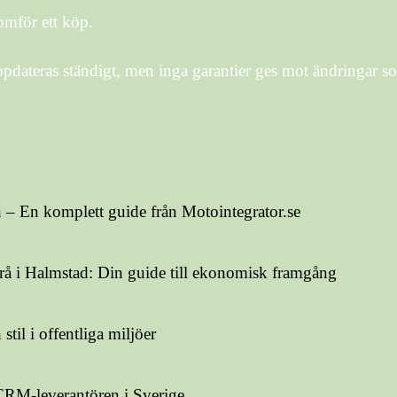
omför ett köp.
dateras ständigt, men inga garantier ges mot ändringar s
rn – En komplett guide från Motointegrator.se
å i Halmstad: Din guide till ekonomisk framgång
til i offentliga miljöer
RM-leverantören i Sverige