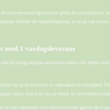
de mest relevanta reglerna som gäller för transaktionen, som
fortfarande behåller din beställningsmejl, så att du kan bevi
ar med 1 vardagsleverans
t titta på många tidigare användares tankar och därför stöde
toder för att få ett intryck av nätbutikens kundnöjdhet. Dä
retagets tjänst, som även ska användas för att bedöma kund
ar ett nära samarbete med olika e-handlare genom att vi pr