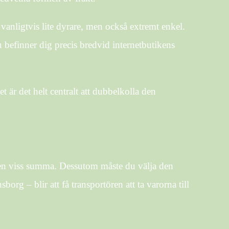
r vanligtvis lite dyrare, men också extremt enkel.
du befinner dig precis bredvid internetbutikens
 är det helt centralt att dubbelkolla den
r en viss summa. Dessutom måste du välja den
org – blir att få transportören att ta varorna till