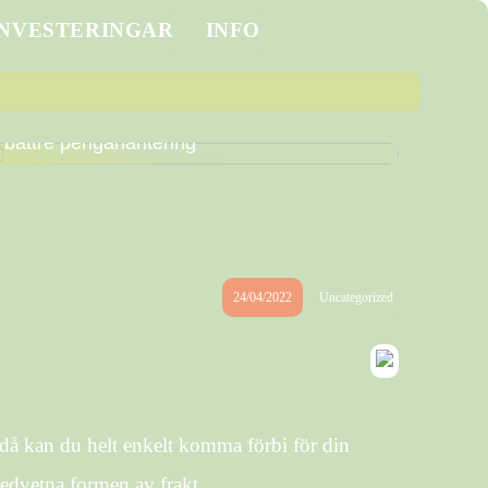
INVESTERINGAR
INFO
Hur du kan använda bettingstrategier för
bättre pengahantering
24/04/2022
Uncategorized
h då kan du helt enkelt komma förbi för din
medvetna formen av frakt.