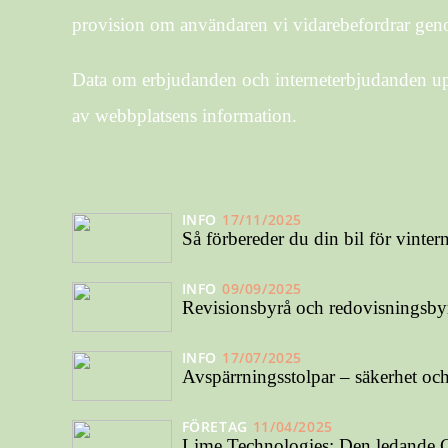
provision om användaren vi vidarebefordrar gen
Data om erbjudanden och interneterbjudanden upp
av webbplatsens information.
INFO
17/11/2025
Så förbereder du din bil för vinte
INFO
09/09/2025
Revisionsbyrå och redovisningsbyr
INFO
17/07/2025
Avspärrningsstolpar – säkerhet och s
FÖRETAG
11/04/2025
Lime Technologies: Den ledande C