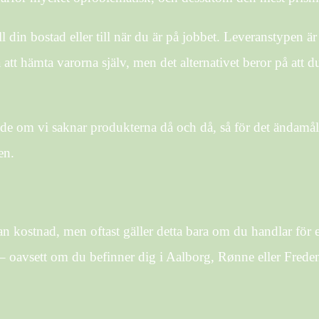
ll din bostad eller till när du är på jobbet. Leveranstypen ä
a att hämta varorna själv, men det alternativet beror på att 
nde om vi saknar produkterna då och då, så för det ändamålet
en.
tan kostnad, men oftast gäller detta bara om du handlar fö
 – oavsett om du befinner dig i Aalborg, Rønne eller Fredensb