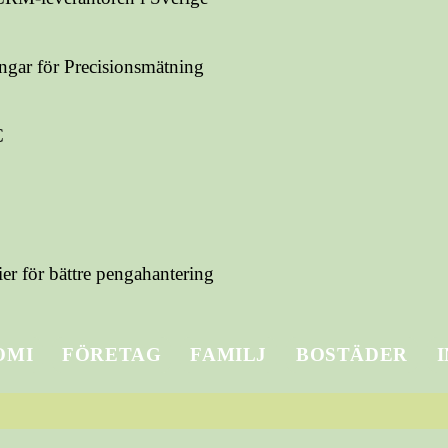
ngar för Precisionsmätning
C
er för bättre pengahantering
OMI
FÖRETAG
FAMILJ
BOSTÄDER