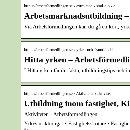
http s://arbetsformedlingen.se › extra-stod › stod-a-o › a…
Arbetsmarknadsutbildning –
Via Arbetsförmedlingen kan du gå en kort, yrkes
http s://arbetsformedlingen.se › yrken-och-framtid › hitt…
Hitta yrken – Arbetsförmedl
I Hitta yrken får du fakta, utbildningstips och
http s://arbetsformedlingen.se › Aktiviteter › aktivitet
Utbildning inom fastighet, K
Aktiviteter – Arbetsförmedlingen
Yrkesinriktningar • Fastighetsskötare • Fastighe
är …