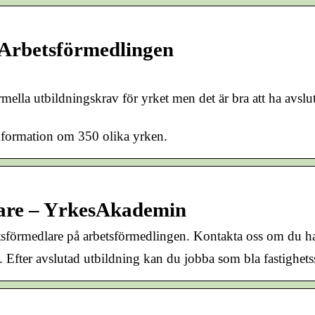
 Arbetsförmedlingen
rmella utbildningskrav för yrket men det är bra att ha avsl
 information om 350 olika yrken.
kötare – YrkesAkademin
tsförmedlare på arbetsförmedlingen. Kontakta oss om du har
Efter avslutad utbildning kan du jobba som bla fastighetsskö