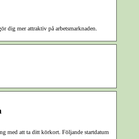
gör dig mer attraktiv på arbetsmarknaden.
n
ng med att ta ditt körkort. Följande startdatum