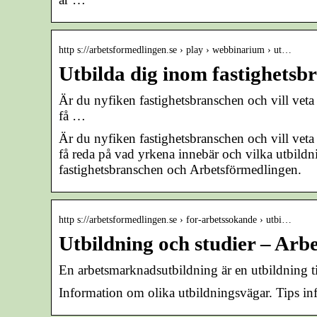
http s://arbetsformedlingen.se › play › webbinarium › ut…
Utbilda dig inom fastighetsb
Är du nyfiken fastighetsbranschen och vill veta
få …
Är du nyfiken fastighetsbranschen och vill veta
få reda på vad yrkena innebär och vilka utbildn
fastighetsbranschen och Arbetsförmedlingen.
http s://arbetsformedlingen.se › for-arbetssokande › utbi…
Utbildning och studier – Arb
En arbetsmarknadsutbildning är en utbildning til
Information om olika utbildningsvägar. Tips inf