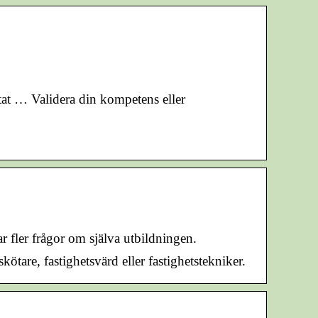
utat … Validera din kompetens eller
 fler frågor om själva utbildningen.
tare, fastighetsvärd eller fastighetstekniker.