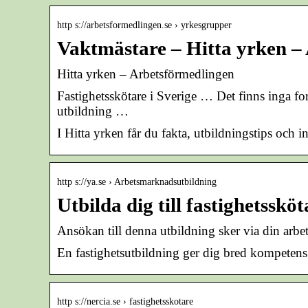
http s://arbetsformedlingen.se › yrkesgrupper
Vaktmästare – Hitta yrken –
Hitta yrken – Arbetsförmedlingen
Fastighetsskötare i Sverige … Det finns inga fo
utbildning …
I Hitta yrken får du fakta, utbildningstips och
http s://ya.se › Arbetsmarknadsutbildning
Utbilda dig till fastighetss
Ansökan till denna utbildning sker via din arbe
En fastighetsutbildning ger dig bred kompetens. 
http s://nercia.se › fastighetsskotare